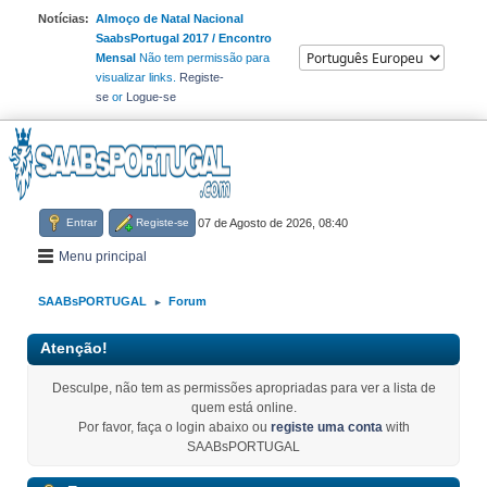
Notícias:
Almoço de Natal Nacional
SaabsPortugal 2017 / Encontro
Mensal
Não tem permissão para
visualizar links.
Registe-
se
or
Logue-se
Entrar
Registe-se
07 de Agosto de 2026, 08:40
Menu principal
SAABsPORTUGAL
Forum
►
Atenção!
Desculpe, não tem as permissões apropriadas para ver a lista de
quem está online.
Por favor, faça o login abaixo ou
registe uma conta
with
SAABsPORTUGAL