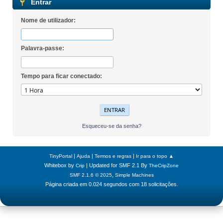
Entrar
Nome de utilizador:
Palavra-passe:
Tempo para ficar conectado:
Esqueceu-se da senha?
|
|
|
TinyPortal
Ajuda
Termos e regras
Ir para o topo ▲
Whitebox by
| Updated for SMF 2.1 By
Crip
TheCripZone
,
SMF 2.1.6 © 2025
Simple Machines
Página criada em 0.024 segundos com 18 solicitações.