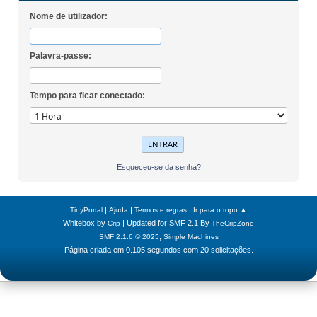
Nome de utilizador:
Palavra-passe:
Tempo para ficar conectado:
Esqueceu-se da senha?
|
|
|
TinyPortal
Ajuda
Termos e regras
Ir para o topo ▲
Whitebox by
| Updated for SMF 2.1 By
Crip
TheCripZone
,
SMF 2.1.6 © 2025
Simple Machines
Página criada em 0.105 segundos com 20 solicitações.