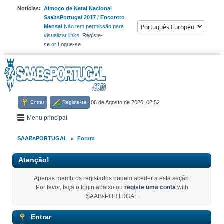
Notícias:
Almoço de Natal Nacional
SaabsPortugal 2017 / Encontro
Mensal
Não tem permissão para
visualizar links.
Registe-
se
or
Logue-se
Entrar
Registe-se
06 de Agosto de 2026, 02:52
Menu principal
SAABsPORTUGAL
Forum
►
Atenção!
Apenas membros registados podem aceder a esta seção.
Por favor, faça o login abaixo ou
registe uma conta
with
SAABsPORTUGAL
Entrar