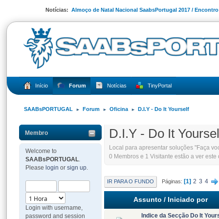
Notícias:
Almoço de Natal Nacional SaabsPortugal 2017 / Encontr
Início
Forum
Notícias
TinyPortal
SAABsPORTUGAL
Forum
Oficina
D.I.Y - Do It Yourself
►
►
►
D.I.Y - Do It Yoursel
Membro
Local para apresentar soluções "Faça v
Welcome to
0 Membros e 1 Visitante estão a ver este
SAABsPORTUGAL
.
Please
login
or
sign up
.
1
2
3
4
IR PARA O FUNDO
Páginas
Assunto
/
Iniciado por
Login with username,
Indice da Secção Do It Your
password and session