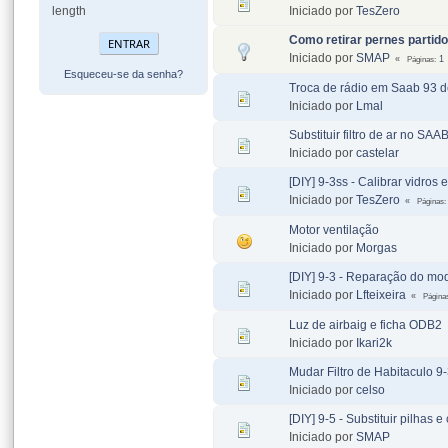
Iniciado por
TesZero
length
Como retirar pernes partid
Iniciado por
SMAP
Páginas
1
Esqueceu-se da senha?
Troca de rádio em Saab 93 
Iniciado por
Lmal
Substituir filtro de ar no SAA
Iniciado por
castelar
[DIY] 9-3ss - Calibrar vidros e
Iniciado por
TesZero
Páginas
Motor ventilação
Iniciado por
Morgas
[DIY] 9-3 - Reparação do mod
Iniciado por
Lfteixeira
Página
Luz de airbaig e ficha ODB2
Iniciado por
Ikari2k
Mudar Filtro de Habitaculo 9
Iniciado por
celso
[DIY] 9-5 - Substituir pilhas
Iniciado por
SMAP