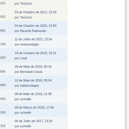
.023
por
TesZero
23 de Outubro de 2013, 23:28
.912
por
TesZero
04 de Outubro de 2023, 13:50
.892
por
Ricardo Raimundo
11 de Julho de 2022, 13:54
.228
por
meteorologist
19 de Outubro de 2019, 19:21
.903
por
Lmal
29 de Maio de 2018, 00:16
.056
por
Bernardo Costa
10 de Maio de 2018, 09:04
.608
por
meteorologist
09 de Maio de 2018, 21:38
.563
por
schmith
09 de Março de 2018, 17:06
.260
por
schmith
04 de Julho de 2017, 13:20
.325
por
schmith