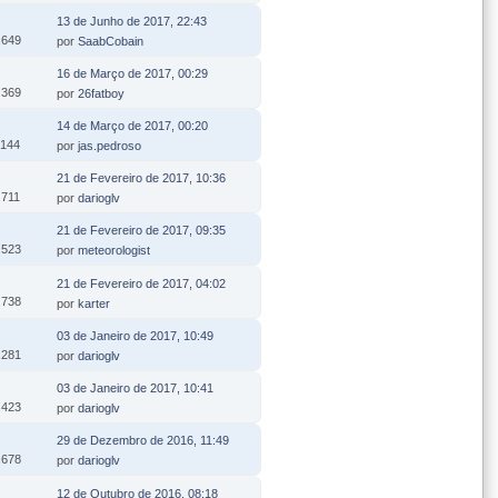
13 de Junho de 2017, 22:43
.649
por
SaabCobain
16 de Março de 2017, 00:29
.369
por
26fatboy
14 de Março de 2017, 00:20
.144
por
jas.pedroso
21 de Fevereiro de 2017, 10:36
.711
por
darioglv
21 de Fevereiro de 2017, 09:35
.523
por
meteorologist
21 de Fevereiro de 2017, 04:02
.738
por
karter
03 de Janeiro de 2017, 10:49
.281
por
darioglv
03 de Janeiro de 2017, 10:41
.423
por
darioglv
29 de Dezembro de 2016, 11:49
.678
por
darioglv
12 de Outubro de 2016, 08:18