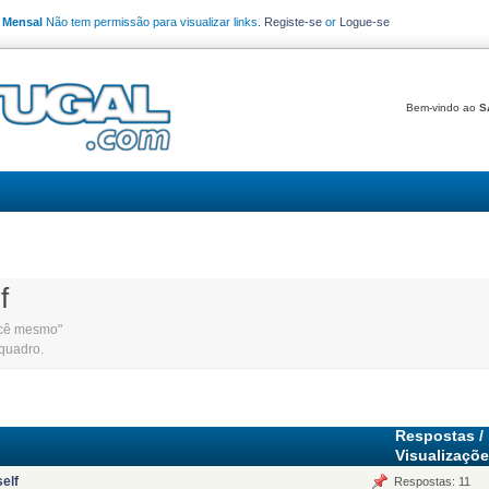
o Mensal
Não tem permissão para visualizar links.
Registe-se
or
Logue-se
Bem-vindo ao
S
f
ocê mesmo"
 quadro.
Respostas
/
Visualizaçõ
self
Respostas: 11