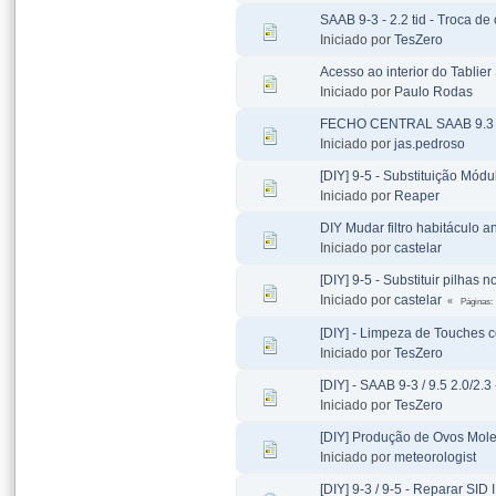
SAAB 9-3 - 2.2 tid - Troca de
Iniciado por
TesZero
Acesso ao interior do Tablie
Iniciado por
Paulo Rodas
FECHO CENTRAL SAAB 9.3
Iniciado por
jas.pedroso
[DIY] 9-5 - Substituição Mód
Iniciado por
Reaper
DIY Mudar filtro habitáculo 
Iniciado por
castelar
[DIY] 9-5 - Substituir pilhas 
Iniciado por
castelar
Páginas
[DIY] - Limpeza de Touches 
Iniciado por
TesZero
[DIY] - SAAB 9-3 / 9.5 2.0/2.
Iniciado por
TesZero
[DIY] Produção de Ovos Mol
Iniciado por
meteorologist
[DIY] 9-3 / 9-5 - Reparar SID I 