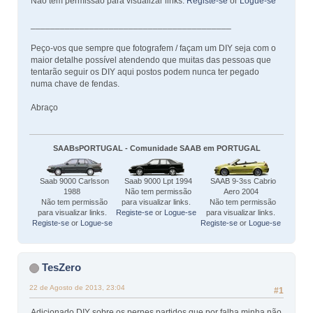
Não tem permissão para visualizar links.
Registe-se
or
Logue-se
_________________________________________
Peço-vos que sempre que fotografem / façam um DIY seja com o
maior detalhe possível atendendo que muitas das pessoas que
tentarão seguir os DIY aqui postos podem nunca ter pegado
numa chave de fendas.
Abraço
SAABsPORTUGAL - Comunidade SAAB em PORTUGAL
Saab 9000 Carlsson
Saab 9000 Lpt 1994
SAAB 9-3ss Cabrio
1988
Não tem permissão
Aero 2004
Não tem permissão
para visualizar links.
Não tem permissão
para visualizar links.
Registe-se
or
Logue-se
para visualizar links.
Registe-se
or
Logue-se
Registe-se
or
Logue-se
TesZero
22 de Agosto de 2013, 23:04
#1
Adicionado DIY sobre os pernes partidos que por falha minha não