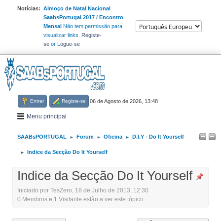
Notícias:
Almoço de Natal Nacional
SaabsPortugal 2017 / Encontro
Mensal
Não tem permissão para
visualizar links.
Registe-
se
or
Logue-se
Entrar
Registe-se
06 de Agosto de 2026, 13:48
Menu principal
SAABsPORTUGAL
Forum
Oficina
D.I.Y - Do It Yourself
►
►
►
Indice da Secção Do It Yourself
►
Indice da Secção Do It Yourself
Iniciado por TesZero, 18 de Julho de 2013, 12:30
0 Membros e 1 Visitante estão a ver este tópico.