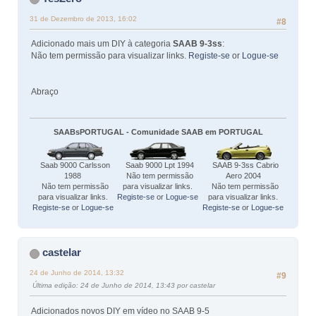
31 de Dezembro de 2013, 16:02
#8
Adicionado mais um DIY à categoria
SAAB 9-3ss
:
Não tem permissão para visualizar links.
Registe-se
or
Logue-se
Abraço
SAABsPORTUGAL - Comunidade SAAB em PORTUGAL
Saab 9000 Carlsson
Saab 9000 Lpt 1994
SAAB 9-3ss Cabrio
1988
Não tem permissão
Aero 2004
Não tem permissão
para visualizar links.
Não tem permissão
para visualizar links.
Registe-se
or
Logue-se
para visualizar links.
Registe-se
or
Logue-se
Registe-se
or
Logue-se
castelar
24 de Junho de 2014, 13:32
#9
Última edição
: 24 de Junho de 2014, 13:43 por castelar
Adicionados novos DIY em vídeo no SAAB 9-5