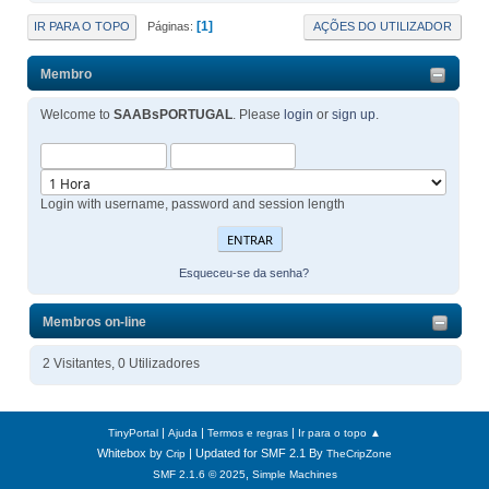
1
IR PARA O TOPO
AÇÕES DO UTILIZADOR
Páginas
Membro
Welcome to
SAABsPORTUGAL
. Please
login
or
sign up
.
Login with username, password and session length
Esqueceu-se da senha?
Membros on-line
2 Visitantes, 0 Utilizadores
|
|
|
TinyPortal
Ajuda
Termos e regras
Ir para o topo ▲
Whitebox by
| Updated for SMF 2.1 By
Crip
TheCripZone
,
SMF 2.1.6 © 2025
Simple Machines