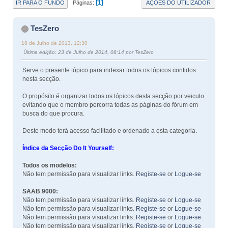
1
IR PARA O FUNDO
AÇÕES DO UTILIZADOR
Páginas
TesZero
18 de Julho de 2013, 12:30
Última edição
: 23 de Julho de 2014, 08:14 por TesZero
Serve o presente tópico para indexar todos os tópicos contidos
nesta secção.
O propósito é organizar todos os tópicos desta secção por veiculo
evitando que o membro percorra todas as páginas do fórum em
busca do que procura.
Deste modo terá acesso facilitado e ordenado a esta categoria.
Índice da Secção Do It Yourself:
Todos os modelos:
Não tem permissão para visualizar links.
Registe-se
or
Logue-se
SAAB 9000:
Não tem permissão para visualizar links.
Registe-se
or
Logue-se
Não tem permissão para visualizar links.
Registe-se
or
Logue-se
Não tem permissão para visualizar links.
Registe-se
or
Logue-se
Não tem permissão para visualizar links.
Registe-se
or
Logue-se