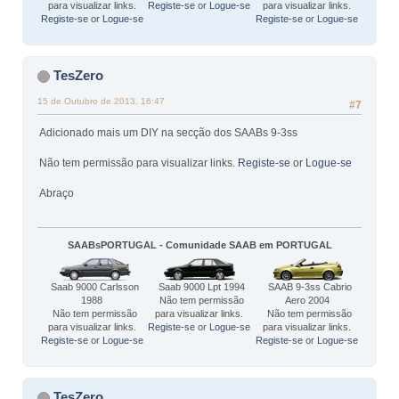
para visualizar links.
Registe-se
or
Logue-se
para visualizar links.
Registe-se
or
Logue-se
Registe-se
or
Logue-se
TesZero
15 de Outubro de 2013, 16:47
#7
Adicionado mais um DIY na secção dos SAABs 9-3ss
Não tem permissão para visualizar links.
Registe-se
or
Logue-se
Abraço
SAABsPORTUGAL - Comunidade SAAB em PORTUGAL
Saab 9000 Carlsson
Saab 9000 Lpt 1994
SAAB 9-3ss Cabrio
1988
Não tem permissão
Aero 2004
Não tem permissão
para visualizar links.
Não tem permissão
para visualizar links.
Registe-se
or
Logue-se
para visualizar links.
Registe-se
or
Logue-se
Registe-se
or
Logue-se
TesZero