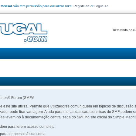
o Mensal
Não tem permissão para visualizar links.
Registe-se
or
Logue-se
Bem-vindo ao
S
hines® Forum (SMF)!
ue este site utiliza. Permite que utilizadores comuniquem em tópicos de discussã
izador pode tirar vantagem. Ajuda para muitas das características do SMF podem s
ões levam-no à documentação centralizada do SMF no site oficial do Simple Machi
istem para terem acesso completo.
 para ter acesso à sua conta.