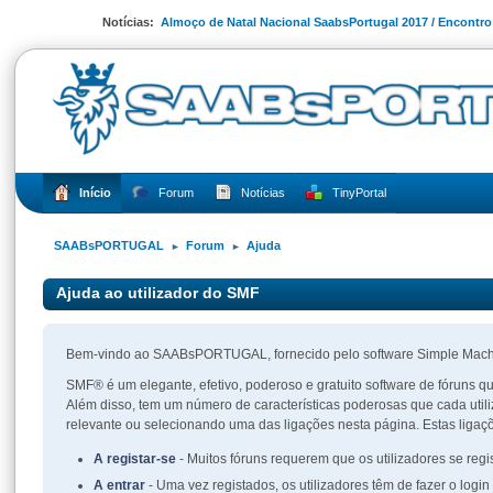
Notícias:
Almoço de Natal Nacional SaabsPortugal 2017 / Encontr
Início
Forum
Notícias
TinyPortal
SAABsPORTUGAL
Forum
Ajuda
►
►
Ajuda ao utilizador do SMF
Bem-vindo ao SAABsPORTUGAL, fornecido pelo software Simple Mac
SMF® é um elegante, efetivo, poderoso e gratuito software de fóruns q
Além disso, tem um número de características poderosas que cada util
relevante ou selecionando uma das ligações nesta página. Estas ligaç
A registar-se
- Muitos fóruns requerem que os utilizadores se reg
A entrar
- Uma vez registados, os utilizadores têm de fazer o login