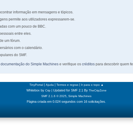
encontrar informação em mensagens e tópicos.
gens permite aos utilizadores expressarem-se.
adas com um pouco de BBC.
essoais entre eles.
 de um fórum.
versários com o calendário.
populares do SMF.
e documentação do Simple Machines
e verifique os
créditos
para descobrir quem fe
|
|
|
TinyPortal
Ajuda
Termos e regras
Ir para o topo ▲
Whitebox by
| Updated for SMF 2.1 By
Crip
TheCripZone
,
SMF 2.1.6 © 2025
Simple Machines
Página criada em 0.024 segundos com 16 solicitações.