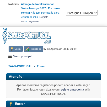
Notícias:
Almoço de Natal Nacional
SaabsPortugal 2017 / Encontro
Mensal
Não tem permissão para
visualizar links.
Registe-
se
or
Logue-se
Entrar
Registe-se
07 de Agosto de 2026, 20:19
Menu principal
SAABsPORTUGAL
Forum
►
Atenção!
Apenas membros registados podem aceder a esta seção.
Por favor, faça o login abaixo ou
registe uma conta
with
SAABsPORTUGAL
Entrar