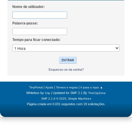
Nome de utilizador:
Palavra-passe:
Tempo para ficar conectado:
Esqueceu-se da senha?
|
|
|
TinyPortal
Ajuda
Termos e regras
Ir para o topo ▲
Whitebox by
| Updated for SMF 2.1 By
Crip
TheCripZone
,
SMF 2.1.6 © 2025
Simple Machines
Página criada em 0.031 segundos com 19 solicitações.