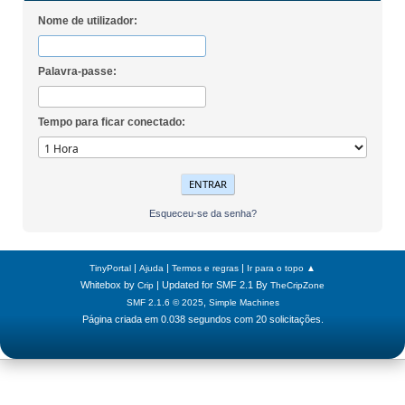
Nome de utilizador:
Palavra-passe:
Tempo para ficar conectado:
Esqueceu-se da senha?
|
|
|
TinyPortal
Ajuda
Termos e regras
Ir para o topo ▲
Whitebox by
| Updated for SMF 2.1 By
Crip
TheCripZone
,
SMF 2.1.6 © 2025
Simple Machines
Página criada em 0.038 segundos com 20 solicitações.