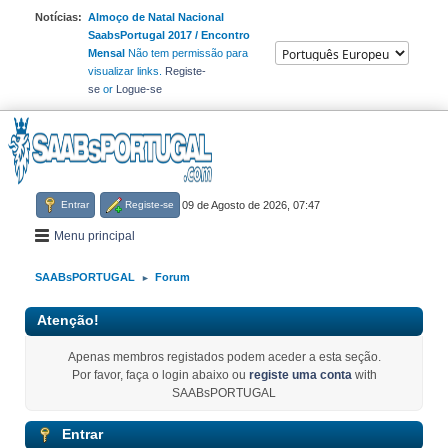
Notícias:
Almoço de Natal Nacional
SaabsPortugal 2017 / Encontro
Mensal
Não tem permissão para
visualizar links.
Registe-
se
or
Logue-se
Entrar
Registe-se
09 de Agosto de 2026, 07:47
Menu principal
SAABsPORTUGAL
Forum
►
Atenção!
Apenas membros registados podem aceder a esta seção.
Por favor, faça o login abaixo ou
registe uma conta
with
SAABsPORTUGAL
Entrar