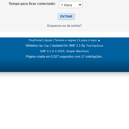
Tempo para ficar conectado:
Esqueceu-se da senha?
|
|
|
TinyPortal
Ajuda
Termos e regras
Ir para o topo ▲
Whitebox by
| Updated for SMF 2.1 By
Crip
TheCripZone
,
SMF 2.1.6 © 2025
Simple Machines
Página criada em 0.027 segundos com 17 solicitações.