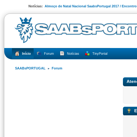
Notícias:
Almoço de Natal Nacional SaabsPortugal 2017 / Encontr
Início
Forum
Notícias
TinyPortal
SAABsPORTUGAL
Forum
►
Aten
E