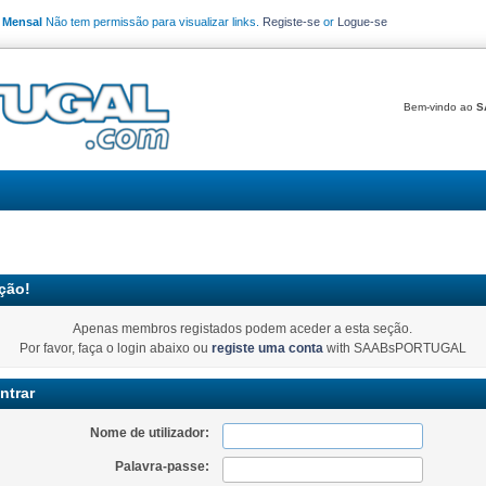
o Mensal
Não tem permissão para visualizar links.
Registe-se
or
Logue-se
Bem-vindo ao
S
ção!
Apenas membros registados podem aceder a esta seção.
Por favor, faça o login abaixo ou
registe uma conta
with SAABsPORTUGAL
ntrar
Nome de utilizador:
Palavra-passe: