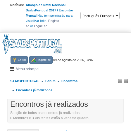
Notícias:
Almoço de Natal Nacional
SaabsPortugal 2017 / Encontro
Mensal
Não tem permissão para
visualizar links.
Registe-
se
or
Logue-se
Entrar
Registe-se
09 de Agosto de 2026, 04:07
Menu principal
SAABsPORTUGAL
Forum
Encontros
►
►
Encontros já realizados
►
Encontros já realizados
Secção de todos os encontros já realizados
0 Membros e 3 Visitantes estão a ver este quadro.