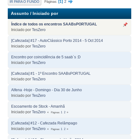
1
2
IR PARA O FUNDO
Páginas
Assunto
/
Iniciado por
Índice de todos os encontros SAABsPORTUGAL
Iniciado por
TesZero
[Cafezada] #17 - AutoClássico Porto 2014 - 5 Oct 2014
Iniciado por
TesZero
Encontro por coincidência de 5 saab´s :D
Iniciado por
TesZero
[Cafezada] #1 - 1º Encontro SAABsPORTUGAL
Iniciado por
TesZero
Alfena -Hoje - Domingo - Dia 30 de Junho
Iniciado por
TesZero
Escoamento de Stock - Amanhã
Iniciado por
TesZero
Páginas
1
2
[Cafezada] #12 - Cafezada Relâmpago
Iniciado por
TesZero
Páginas
1
2