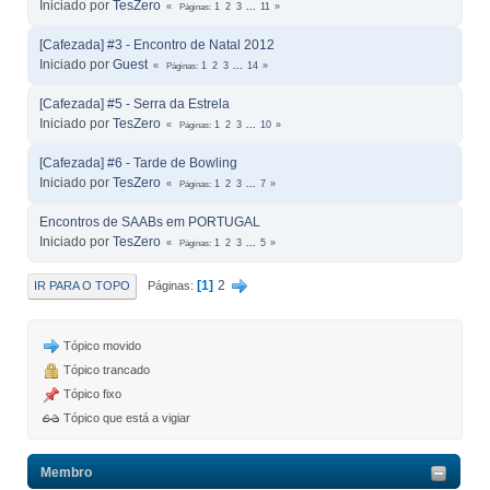
Iniciado por
TesZero
Páginas
1
2
3
...
11
[Cafezada] #3 - Encontro de Natal 2012
Iniciado por
Guest
Páginas
1
2
3
...
14
[Cafezada] #5 - Serra da Estrela
Iniciado por
TesZero
Páginas
1
2
3
...
10
[Cafezada] #6 - Tarde de Bowling
Iniciado por
TesZero
Páginas
1
2
3
...
7
Encontros de SAABs em PORTUGAL
Iniciado por
TesZero
Páginas
1
2
3
...
5
1
2
IR PARA O TOPO
Páginas
Tópico movido
Tópico trancado
Tópico fixo
Tópico que está a vigiar
Membro