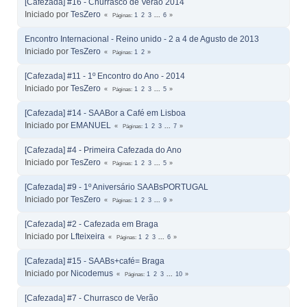
[Cafezada] #16 - Churrasco de Verão 2014
Iniciado por
TesZero
Páginas
1
2
3
...
6
Encontro Internacional - Reino unido - 2 a 4 de Agusto de 2013
Iniciado por
TesZero
Páginas
1
2
[Cafezada] #11 - 1º Encontro do Ano - 2014
Iniciado por
TesZero
Páginas
1
2
3
...
5
[Cafezada] #14 - SAABor a Café em Lisboa
Iniciado por
EMANUEL
Páginas
1
2
3
...
7
[Cafezada] #4 - Primeira Cafezada do Ano
Iniciado por
TesZero
Páginas
1
2
3
...
5
[Cafezada] #9 - 1º Aniversário SAABsPORTUGAL
Iniciado por
TesZero
Páginas
1
2
3
...
9
[Cafezada] #2 - Cafezada em Braga
Iniciado por
Lfteixeira
Páginas
1
2
3
...
6
[Cafezada] #15 - SAABs+café= Braga
Iniciado por
Nicodemus
Páginas
1
2
3
...
10
[Cafezada] #7 - Churrasco de Verão