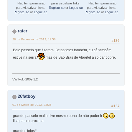
Não tem permissão
para visualizar links.
Não tem permissão
para visualizar links.
Registe-se
or
Logue-se
para visualizar links.
Registe-se
or
Logue-se
Registe-se
or
Logue-se
rater
28 de Fevereiro de 2013, 11:56
#136
Belo passeio que fizeram. Belas fotos também, eu cá também
estive na serra
mas de São Brás de Alportel a soldar cobre.
VW Polo 2009 1.2
26fatboy
01 de Março de 2013, 22:36
#137
grande passeio malta. tive mesmo pena de não puder ir
.
fica para a proxima
grandes fotos!!