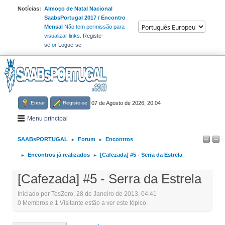
Notícias:
Almoço de Natal Nacional
SaabsPortugal 2017 / Encontro
Mensal
Não tem permissão para
visualizar links.
Registe-
se
or
Logue-se
Entrar
Registe-se
07 de Agosto de 2026, 20:04
Menu principal
SAABsPORTUGAL
Forum
Encontros
►
►
Encontros já realizados
[Cafezada] #5 - Serra da Estrela
►
►
[Cafezada] #5 - Serra da Estrela
Iniciado por TesZero, 28 de Janeiro de 2013, 04:41
0 Membros e 1 Visitante estão a ver este tópico.