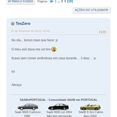
1
...
8
9
10
IR PARA O FUNDO
Páginas
AÇÕES DO UTILIZADOR
TesZero
27 de Fevereiro de 2013, 23:26
#135
No dia... temos mais que fazer :p
O meu avô dava-me um tiro
ficava sem comer amêndoas em casa durante.... 3 dias.... :p
lol
Abraço
SAABsPORTUGAL - Comunidade SAAB em PORTUGAL
Saab 9000 Carlsson
Saab 9000 Lpt 1994
SAAB 9-3ss Cabrio
1988
Não tem permissão
Aero 2004