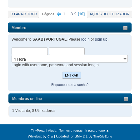
1
...
8
9
10
IR PARA O TOPO
AÇÕES DO UTILIZADOR
Páginas
Membro
Welcome to
SAABsPORTUGAL
. Please
login
or
sign up
.
Login with username, password and session length
Esqueceu-se da senha?
Membros on-line
1 Visitante, 0 Utilizadores
|
|
|
TinyPortal
Ajuda
Termos e regras
Ir para o topo ▲
Whitebox by
| Updated for SMF 2.1 By
Crip
TheCripZone