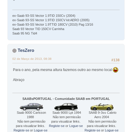
ex-Saab 93-SS Vector 1.9TID 150Cv (2004)
ex-Saab 93-SS Vector 1.9TID 150CV kit AERO (2005)
ex-Saab 93-SS Vector 1.9TTID 180CV (2010) Pag 13/16
Saab 93 Vector TID 150CV Carrinha
Saab 95 NG Tid4
TesZero
02 de Março de 2013, 08:38
#138
Para o ano, pela mesma altura fazemos outro ao mesmo local
Abraço
SAABsPORTUGAL - Comunidade SAAB em PORTUGAL
Saab 9000 Carlsson
Saab 9000 Lpt 1994
SAAB 9-3ss Cabrio
1988
Não tem permissão
Aero 2004
Não tem permissão
para visualizar links.
Não tem permissão
para visualizar links.
Registe-se
or
Logue-se
para visualizar links.
Registe-se
or
Logue-se
Registe-se
or
Logue-se