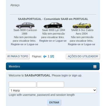
Abraço
SAABsPORTUGAL - Comunidade SAAB em PORTUGAL
Saab 9000 Carlsson
Saab 9000 Lpt 1994
SAAB 9-3ss Cabrio
1988
Não tem permissão
Aero 2004
Não tem permissão
para visualizar links.
Não tem permissão
para visualizar links.
Registe-se
or
Logue-se
para visualizar links.
Registe-se
or
Logue-se
Registe-se
or
Logue-se
1
2
IR PARA O TOPO
AÇÕES DO UTILIZADOR
Páginas
Membro
Welcome to
SAABsPORTUGAL
. Please
login
or
sign up
.
Login with username, password and session length