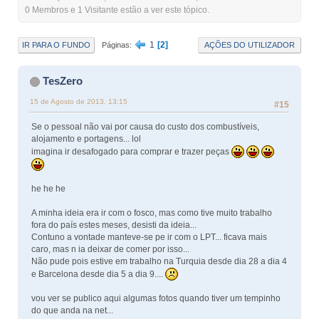
0 Membros e 1 Visitante estão a ver este tópico.
1
2
IR PARA O FUNDO
AÇÕES DO UTILIZADOR
Páginas
TesZero
15 de Agosto de 2013, 13:15
#15
Se o pessoal não vai por causa do custo dos combustíveis,
alojamento e portagens... lol
imagina ir desafogado para comprar e trazer peças
he he he
A minha ideia era ir com o fosco, mas como tive muito trabalho
fora do país estes meses, desisti da ideia...
Contuno a vontade manteve-se pe ir com o LPT... ficava mais
caro, mas n ia deixar de comer por isso...
Não pude pois estive em trabalho na Turquia desde dia 28 a dia 4
e Barcelona desde dia 5 a dia 9....
vou ver se publico aqui algumas fotos quando tiver um tempinho
do que anda na net...