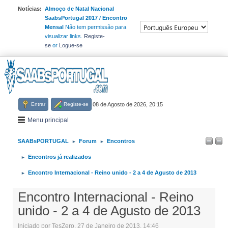
Notícias:
Almoço de Natal Nacional
SaabsPortugal 2017 / Encontro
Mensal
Não tem permissão para
visualizar links.
Registe-
se
or
Logue-se
Entrar
Registe-se
08 de Agosto de 2026, 20:15
Menu principal
SAABsPORTUGAL
Forum
Encontros
►
►
Encontros já realizados
►
Encontro Internacional - Reino unido - 2 a 4 de Agusto de 2013
►
Encontro Internacional - Reino
unido - 2 a 4 de Agusto de 2013
Iniciado por TesZero, 27 de Janeiro de 2013, 14:46