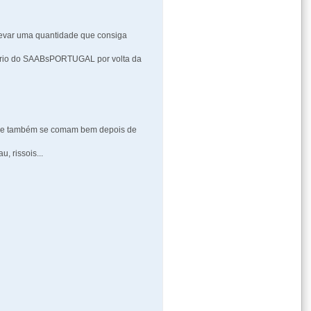
levar uma quantidade que consiga
rsário do SAABsPORTUGAL por volta da
_
 que também se comam bem depois de
, rissois...
_
_