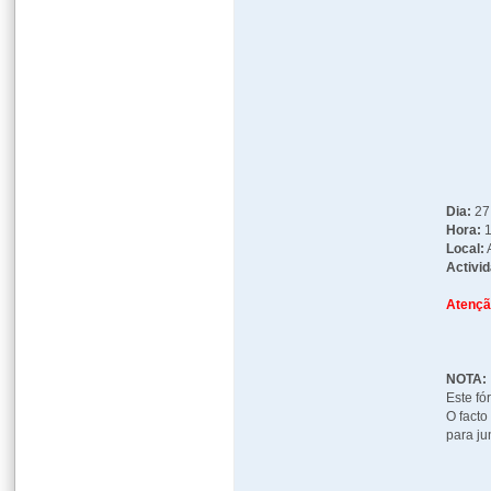
Dia:
27
Hora:
1
Local:
Activi
Atençã
NOTA:
Este fó
O facto
para j