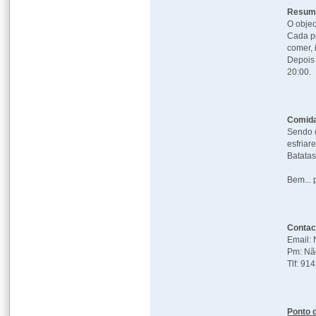
Resumo
O objec
Cada pe
comer, 
Depois
20:00.
Comid
Sendo 
esfriare
Batatas
Bem... 
Contac
Email: 
Pm: Não
Tlf: 9
Ponto 