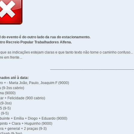
l do evento é do outro lado da rua do estacionamento.
tro Recreio Popular Trabalhadores Alfena.
que as indicações estejam claras e que tanto texto não torne o caminho confuso...
e em frente...
_______________________________________
mados até à data:
ro + - Maria João, Paulo, Joaquim F (9000)
na (9-3ss cabrio)
ma (9000)
lar + Felicidade (900 cabrio)
 (9-3ss)
5 (9-5)
 (9-5)
ibuinte + Emília + Diogo + Eduardo (9000)
 pinto + Clara + Huguinho (9000)
eira + general + 2 praças (9-3)
sSaab (9-3ss)