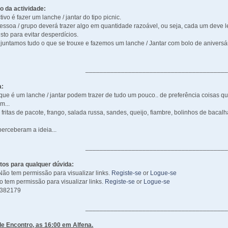
 da actividade:
tivo é fazer um lanche / jantar do tipo picnic.
ssoa / grupo deverá trazer algo em quantidade razoável, ou seja, cada um deve 
isto para evitar desperdícios.
 juntamos tudo o que se trouxe e fazemos um lanche / Jantar com bolo de anive
_______________________________________
a:
que é um lanche / jantar podem trazer de tudo um pouco.. de preferência coisas
m...
 fritas de pacote, frango, salada russa, sandes, queijo, fiambre, bolinhos de bacalhau
perceberam a ideia...
_______________________________________
tos para qualquer dúvida:
Não tem permissão para visualizar links.
Registe-se
or
Logue-se
 tem permissão para visualizar links.
Registe-se
or
Logue-se
14382179
_______________________________________
de Encontro, as 16:00 em Alfena.