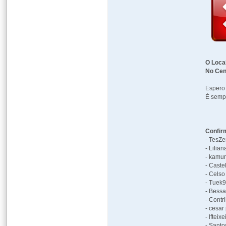
O Loca
No Cen
Espero 
É sempr
Confir
- TesZe
- Lilia
- kamu
- Caste
- Celso
- Tuek9
- Bessa
- Contr
- cesar
- lfteix
- Santo