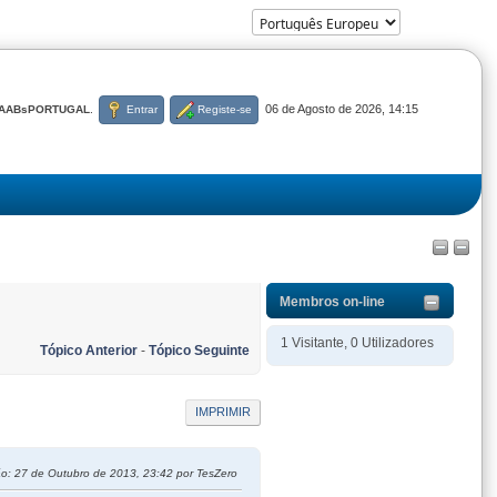
06 de Agosto de 2026, 14:15
AABsPORTUGAL
.
Entrar
Registe-se
Membros on-line
1 Visitante, 0 Utilizadores
Tópico Anterior
-
Tópico Seguinte
IMPRIMIR
ão
: 27 de Outubro de 2013, 23:42 por TesZero