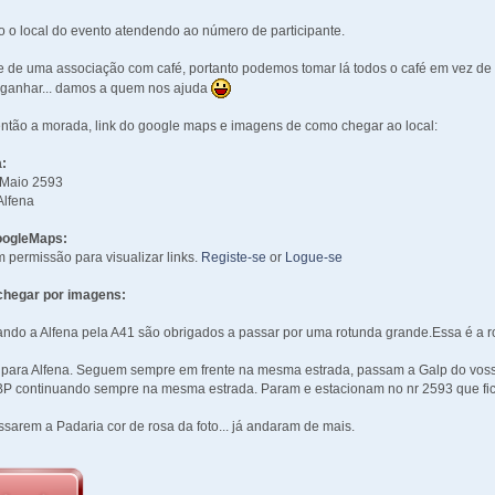
o o local do evento atendendo ao número de participante.
e de uma associação com café, portanto podemos tomar lá todos o café em vez de o
a ganhar... damos a quem nos ajuda
ntão a morada, link do google maps e imagens de como chegar ao local:
:
 Maio 2593
Alfena
oogleMaps:
 permissão para visualizar links.
Registe-se
or
Logue-se
hegar por imagens:
ndo a Alfena pela A41 são obrigados a passar por uma rotunda grande.Essa é a 
 para Alfena. Seguem sempre em frente na mesma estrada, passam a Galp do voss
BP continuando sempre na mesma estrada. Param e estacionam no nr 2593 que fic
ssarem a Padaria cor de rosa da foto... já andaram de mais.