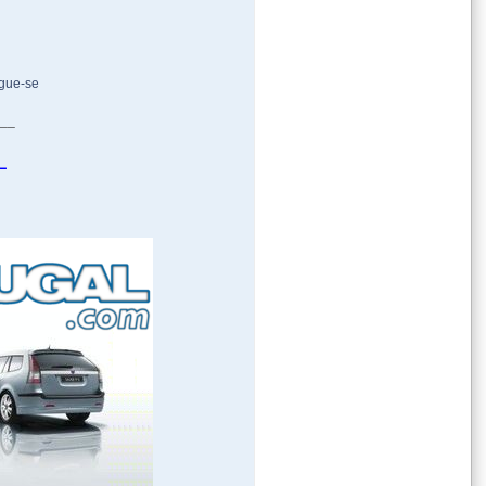
gue-se
___
L