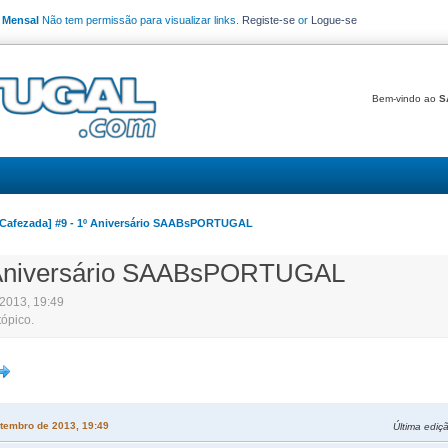
o Mensal
Não tem permissão para visualizar links.
Registe-se
or
Logue-se
Bem-vindo ao
S
[Cafezada] #9 - 1º Aniversário SAABsPORTUGAL
º Aniversário SAABsPORTUGAL
 2013, 19:49
tópico.
tembro de 2013, 19:49
Última ediç