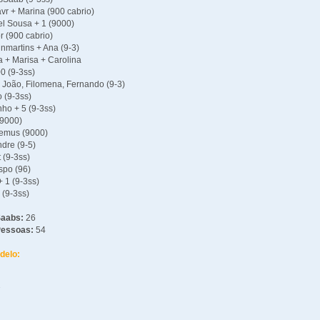
vr + Marina (900 cabrio)
el Sousa + 1 (9000)
r (900 cabrio)
lnmartins + Ana (9-3)
a + Marisa + Carolina
0 (9-3ss)
, João, Filomena, Fernando (9-3)
o (9-3ss)
nho + 5 (9-3ss)
(9000)
demus (9000)
ndre (9-5)
t (9-3ss)
spo (96)
+ 1 (9-3ss)
1 (9-3ss)
Saabs:
26
Pessoas:
54
delo:
7