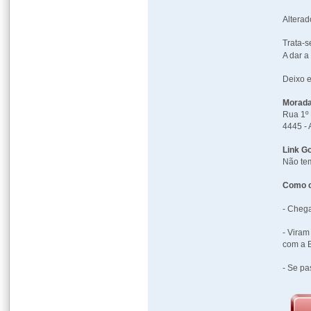
Alterad
Trata-s
A dar 
Deixo e
Morada
Rua 1º
4445 - 
Link G
Não tem
Como c
- Chega
- Viram
com a 
- Se pa