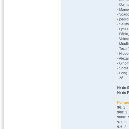
- Quima
- Manu
- Voado
- pedro
- Selim
- Fp900
- Fábio
- Velos
- Mouti
- Teco 
- Nico
- Alexa
- Ginofi
- Sncre
- Long 
- Zé + 
Nr de 
Nr de 
Por mo
96:
1
900:
3
9000:
9-3:
3
9-5:
3