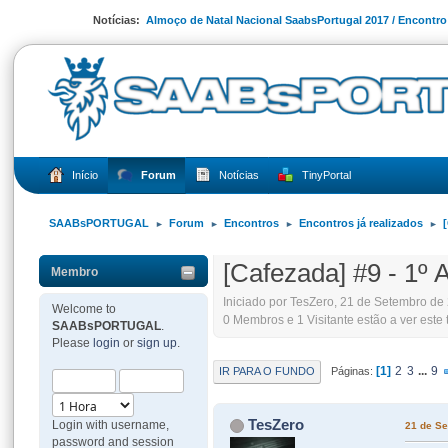
Notícias:
Almoço de Natal Nacional SaabsPortugal 2017 / Encontr
Início
Forum
Notícias
TinyPortal
SAABsPORTUGAL
Forum
Encontros
Encontros já realizados
►
►
►
►
[Cafezada] #9 - 1
Membro
Iniciado por TesZero, 21 de Setembro de
Welcome to
0 Membros e 1 Visitante estão a ver este 
SAABsPORTUGAL
.
Please
login
or
sign up
.
1
2
3
...
9
IR PARA O FUNDO
Páginas
TesZero
Login with username,
21 de Se
password and session