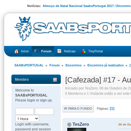
Notícias:
Almoço de Natal Nacional SaabsPortugal 2017 / Encontr
Início
Forum
Notícias
TinyPortal
SAABsPORTUGAL
Forum
Encontros
Encontros já realizados
►
►
►
►
[Cafezada] #17 - Au
Membro
Iniciado por TesZero, 06 de Outubro de 2
Welcome to
0 Membros e 1 Visitante estão a ver este 
SAABsPORTUGAL
.
Please
login
or
sign up
.
1
IR PARA O FUNDO
Páginas
TesZero
Login with username,
06 de Ou
password and session