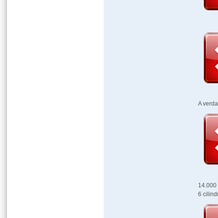
A verda
14.000 
6 cilin