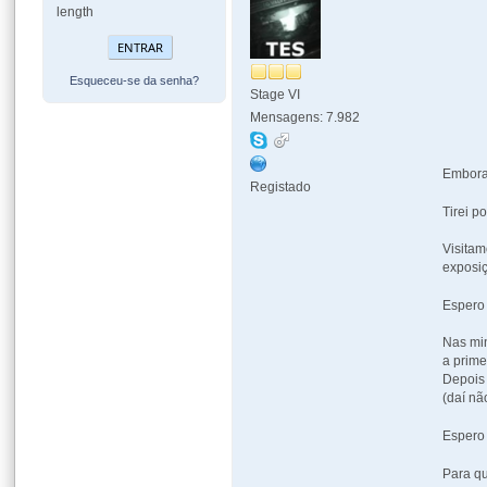
length
Esqueceu-se da senha?
Stage VI
Mensagens: 7.982
Embora 
Registado
Tirei p
Visita
exposi
Espero
Nas min
a prime
Depois 
(daí nã
Espero
Para qu