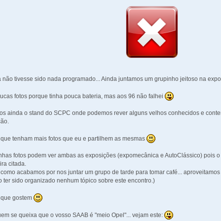
não tivesse sido nada programado... Ainda juntamos um grupinho jeitoso na exp
oucas fotos porque tinha pouca bateria, mas aos 96 não falhei
mos ainda o stand do SCPC onde podemos rever alguns velhos conhecidos e conte
ção.
 que tenham mais fotos que eu e partilhem as mesmas
has fotos podem ver ambas as exposições (expomecânica e AutoClássico) pois o o
ira citada.
como acabamos por nos juntar um grupo de tarde para tomar café... aproveitamos 
o ter sido organizado nenhum tópico sobre este encontro.)
 que gostem
em se queixa que o vosso SAAB é "meio Opel"... vejam este: