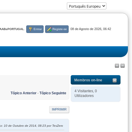
08 de Agosto de 2026, 06:42
AABsPORTUGAL
.
Entrar
Registe-se
Membros on-line
4 Visitantes, 0
Tópico Anterior
-
Tópico Seguinte
Utilizadores
IMPRIMIR
ão
: 10 de Outubro de 2014, 08:23 por TesZero